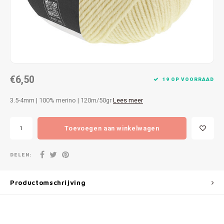
Patches
Sterr
Repareren
Colour
Ritsen
Ton-s
€6,50
Spelden en vastmaken
iWool
19 OP VOORRAAD
3.5-4mm | 100% merino | 120m/50gr
Lees meer
Overige fournituren
Grote
Toevoegen aan winkelwagen
Boter
Per L
DELEN:
Kabel
Productomschrijving