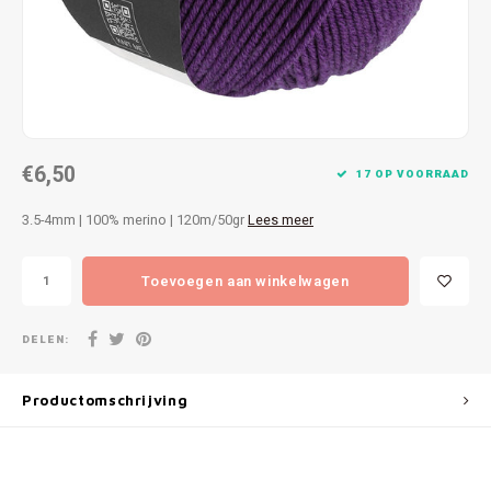
Patches
Sterr
Repareren
Colour
Ritsen
Ton-s
€6,50
Spelden en vastmaken
iWool
17 OP VOORRAAD
3.5-4mm | 100% merino | 120m/50gr
Lees meer
Overige fournituren
Grote
Toevoegen aan winkelwagen
Boter
Per L
DELEN:
Kabel
Productomschrijving