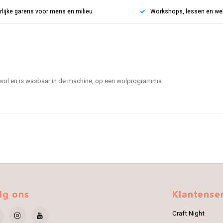
rlijke garens voor mens en milieu
Workshops, lessen en weke
owol en is wasbaar in de machine, op een wolprogramma.
lg ons
Klantense
Craft Night