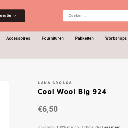
orieën
Accessoires
Fournituren
Pakketten
Workshops 
LANA GROSSA
Cool Wool Big 924
€6,50
3.5-4mm | 100% merino | 120m/50gr
Lees meer