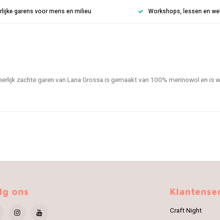
rlijke garens voor mens en milieu
Workshops, lessen en weke
t heerlijk zachte garen van Lana Grossa is gemaakt van 100% merinowol en i
lg ons
Klantense
Craft Night