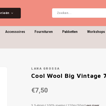
orieën
Accessoires
Fournituren
Pakketten
Workshops 
LANA GROSSA
Cool Wool Big Vintage 
€7,50
3.5-4mm | 100% merino | 120m/50gr
Lees meer