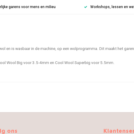
rlijke garens voor mens en milieu
Workshops, lessen en weke
wol en is wasbaar in de machine, op een wolprogramma. Dit maakt het garen 
, Cool Wool Big voor 3.5-4mm en Cool Wool Superbig voor 5.5mm.
lg ons
Klantense