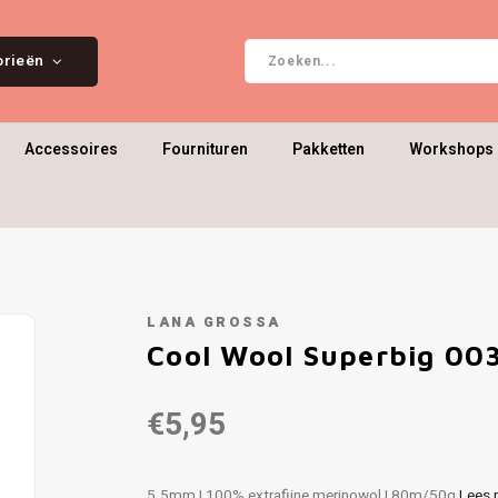
orieën
Accessoires
Fournituren
Pakketten
Workshops 
LANA GROSSA
Cool Wool Superbig 00
€5,95
5.5mm | 100% extrafijne merinowol | 80m/50g
Lees 