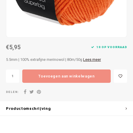
Patches
Sterr
Repareren
Colour
Ritsen
Ton-s
€5,95
Spelden en vastmaken
iWool
10 OP VOORRAAD
5.5mm | 100% extrafijne merinowol | 80m/50g
Lees meer
Overige fournituren
Grote
Toevoegen aan winkelwagen
Boter
Per L
DELEN:
Kabel
Productomschrijving