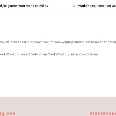
rlijke garens voor mens en milieu
Workshops, lessen en weke
wol en is wasbaar in de machine, op een wolprogramma. Dit maakt het garen 
, Cool Wool Big voor 3.5-4mm en Cool Wool Superbig voor 5.5mm.
lg ons
Klantense