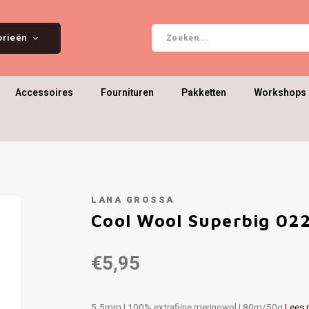
orieën
Accessoires
Fournituren
Pakketten
Workshops 
LANA GROSSA
Cool Wool Superbig 02
€5,95
5.5mm | 100% extrafijne merinowol | 80m/50g
Lees 