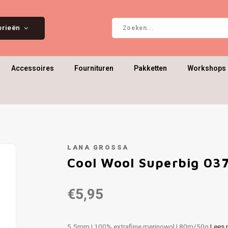
orieën
Accessoires
Fournituren
Pakketten
Workshops 
LANA GROSSA
Cool Wool Superbig 03
€5,95
5.5mm | 100% extrafijne merinowol | 80m/50g
Lees 