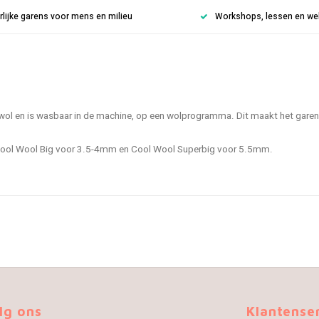
rlijke garens voor mens en milieu
Workshops, lessen en weke
wol en is wasbaar in de machine, op een wolprogramma. Dit maakt het garen 
, Cool Wool Big voor 3.5-4mm en Cool Wool Superbig voor 5.5mm.
lg ons
Klantense