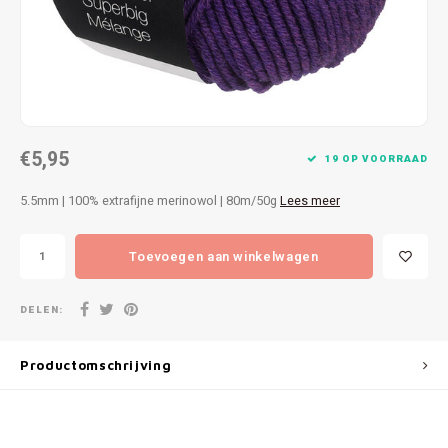
Patches
Sterr
Repareren
Colour
Ritsen
Ton-s
€5,95
Spelden en vastmaken
iWool
19 OP VOORRAAD
5.5mm | 100% extrafijne merinowol | 80m/50g
Lees meer
Overige fournituren
Grote
Toevoegen aan winkelwagen
Boter
Per L
DELEN:
Kabel
Productomschrijving