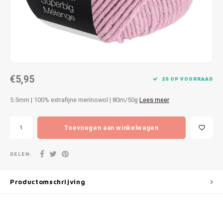
Patches
Sterr
Repareren
Colour
Ritsen
Ton-s
€5,95
Spelden en vastmaken
iWool
20 OP VOORRAAD
5.5mm | 100% extrafijne merinowol | 80m/50g
Lees meer
Overige fournituren
Grote
Toevoegen aan winkelwagen
Boter
Per L
DELEN:
Kabel
Productomschrijving