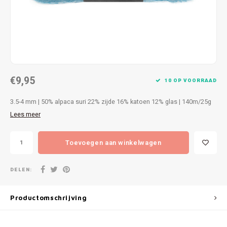
Patches
Sterr
Repareren
Colour
Ritsen
Ton-s
€9,95
Spelden en vastmaken
iWool
10 OP VOORRAAD
3.5-4 mm | 50% alpaca suri 22% zijde 16% katoen 12% glas | 140m/25g
Overige fournituren
Grote
Lees meer
Boter
Toevoegen aan winkelwagen
Per L
DELEN:
Kabel
Productomschrijving