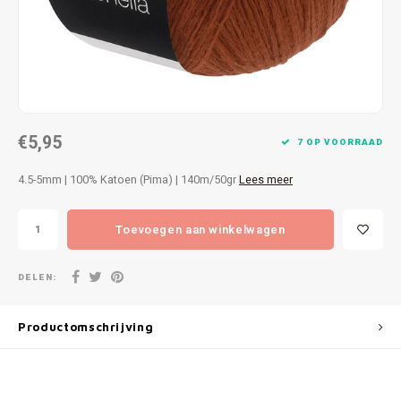
Patches
Sterr
Repareren
Colour
Ritsen
Ton-s
€5,95
Spelden en vastmaken
iWool
7 OP VOORRAAD
4.5-5mm | 100% Katoen (Pima) | 140m/50gr
Lees meer
Overige fournituren
Grote
Toevoegen aan winkelwagen
Boter
Per L
DELEN:
Kabel
Productomschrijving