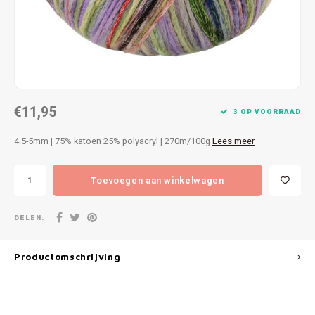
Patches
Sterr
Repareren
Colour
Ritsen
Ton-s
€11,95
Spelden en vastmaken
iWool
3 OP VOORRAAD
4.5-5mm | 75% katoen 25% polyacryl | 270m/100g
Lees meer
Overige fournituren
Grote
Toevoegen aan winkelwagen
Boter
Per L
DELEN:
Kabel
Productomschrijving