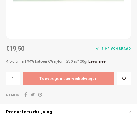
Patches
Sterr
Repareren
Colour
Ritsen
Ton-s
€19,50
Spelden en vastmaken
iWool
7 OP VOORRAAD
4.5-5.5mm | 94% katoen 6% nylon | 230m/100gr
Lees meer
Overige fournituren
Grote
Toevoegen aan winkelwagen
Boter
Per L
DELEN:
Kabel
Productomschrijving