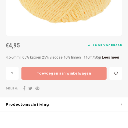
Patches
Sterr
Repareren
Colour
Ritsen
Ton-s
€4,95
Spelden en vastmaken
iWool
18 OP VOORRAAD
4.5-5mm | 65% katoen 25% viscose 10% linnen | 110m/50gr
Lees meer
Overige fournituren
Grote
Toevoegen aan winkelwagen
Boter
Per L
DELEN:
Kabel
Productomschrijving