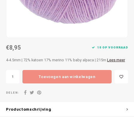
Patches
Sterr
Repareren
Colour
Ritsen
Ton-s
€8,95
Spelden en vastmaken
iWool
10 OP VOORRAAD
4-4.5mm | 72% katoen 17% merino 11% baby alpaca | 215m
Lees meer
Overige fournituren
Grote
Toevoegen aan winkelwagen
Boter
Per L
DELEN:
Kabel
Productomschrijving