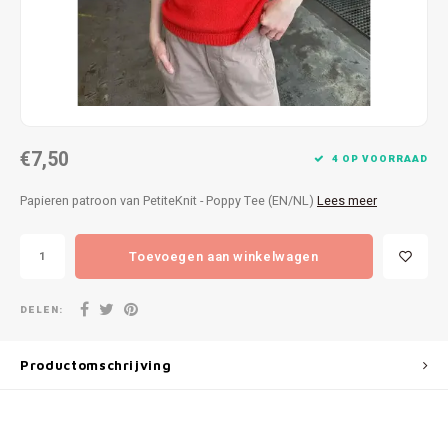
Patches
Sterr
Repareren
Colour
Ritsen
Ton-s
€7,50
Spelden en vastmaken
iWool
4 OP VOORRAAD
Papieren patroon van PetiteKnit - Poppy Tee (EN/NL)
Lees meer
Overige fournituren
Grote
Toevoegen aan winkelwagen
Boter
Per L
DELEN:
Kabel
Productomschrijving