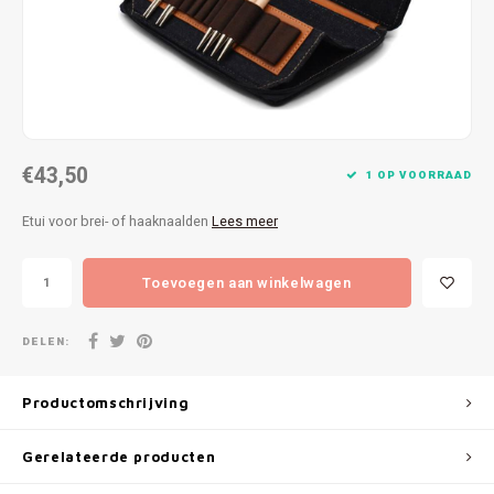
Patches
Sterr
Repareren
Colour
Ritsen
Ton-s
€43,50
Spelden en vastmaken
iWool
1 OP VOORRAAD
Etui voor brei- of haaknaalden
Lees meer
Overige fournituren
Grote
Toevoegen aan winkelwagen
Boter
Per L
DELEN:
Kabel
Productomschrijving
Gerelateerde producten