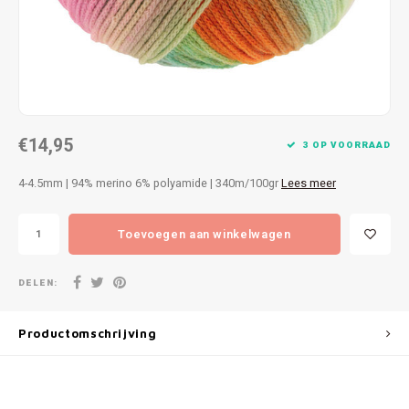
Patches
Sterr
Repareren
Colour
Ritsen
Ton-s
€14,95
Spelden en vastmaken
iWool
3 OP VOORRAAD
4-4.5mm | 94% merino 6% polyamide | 340m/100gr
Lees meer
Overige fournituren
Grote
Toevoegen aan winkelwagen
Boter
Per L
DELEN:
Kabel
Productomschrijving