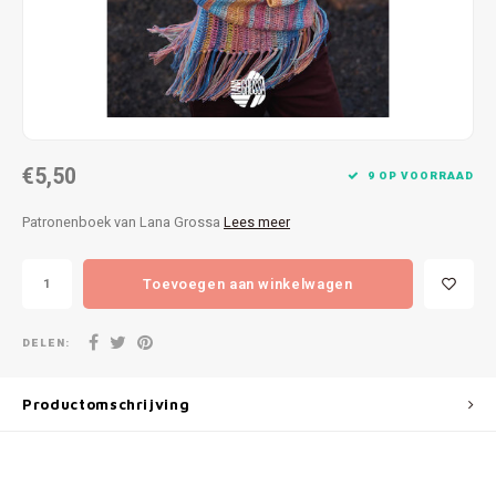
Patches
Sterr
Repareren
Colour
Ritsen
Ton-s
€5,50
Spelden en vastmaken
iWool
9 OP VOORRAAD
Patronenboek van Lana Grossa
Lees meer
Overige fournituren
Grote
Toevoegen aan winkelwagen
Boter
Per L
DELEN:
Kabel
Productomschrijving