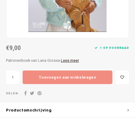
Patches
Sterr
Repareren
Colour
Ritsen
Ton-s
€9,00
Spelden en vastmaken
iWool
1 OP VOORRAAD
Patronenboek van Lana Grossa
Lees meer
Overige fournituren
Grote
Toevoegen aan winkelwagen
Boter
Per L
DELEN:
Kabel
Productomschrijving