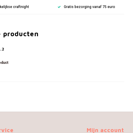
lijkse craftnight
Gratis bezorging vanaf 75 euro
e producten
.2
oduct
rvice
Mijn account