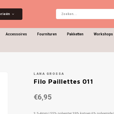
orieën
Accessoires
Fournituren
Pakketten
Workshops 
LANA GROSSA
Filo Paillettes 011
€6,95
3.5-4mm | 55% polyester 39% katoen 6% polyamide