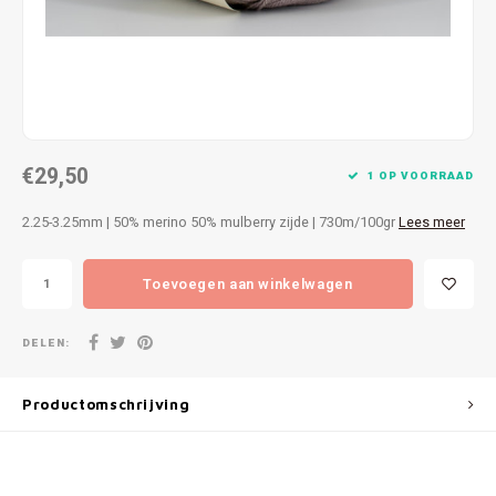
Patches
Sterr
Repareren
Colour
Ritsen
Ton-s
€29,50
Spelden en vastmaken
iWool
1 OP VOORRAAD
2.25-3.25mm | 50% merino 50% mulberry zijde | 730m/100gr
Lees meer
Overige fournituren
Grote
Toevoegen aan winkelwagen
Boter
Per L
DELEN:
Kabel
Productomschrijving