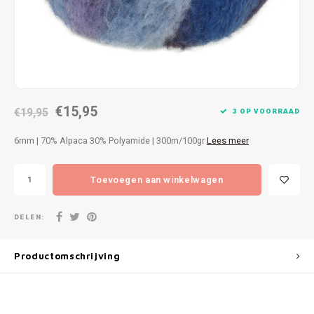
Patches
Sterr
Repareren
Colour
Ritsen
Ton-s
€15,95
Spelden en vastmaken
€19,95
iWool
3 OP VOORRAAD
6mm | 70% Alpaca 30% Polyamide | 300m/100gr
Lees meer
Overige fournituren
Grote
Toevoegen aan winkelwagen
Boter
Per L
DELEN:
Kabel
Productomschrijving