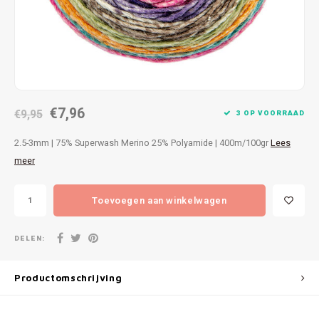
Patches
Sterr
Repareren
Colour
Ritsen
Ton-s
€7,96
Spelden en vastmaken
€9,95
iWool
3 OP VOORRAAD
2.5-3mm | 75% Superwash Merino 25% Polyamide | 400m/100gr
Lees
Overige fournituren
Grote
meer
Boter
Toevoegen aan winkelwagen
Per L
DELEN:
Kabel
Productomschrijving