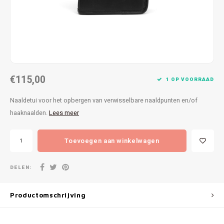
Patches
Sterr
Repareren
Colour
Ritsen
Ton-s
€115,00
Spelden en vastmaken
iWool
1 OP VOORRAAD
Naaldetui voor het opbergen van verwisselbare naaldpunten en/of
Overige fournituren
Grote
haaknaalden.
Lees meer
Boter
Toevoegen aan winkelwagen
Per L
DELEN:
Kabel
Productomschrijving