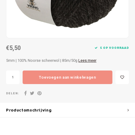
Patches
Sterr
Repareren
Colour
Ritsen
Ton-s
€5,50
Spelden en vastmaken
iWool
5 OP VOORRAAD
5mm | 100% Noorse scheerwol | 85m/50g
Lees meer
Overige fournituren
Grote
Toevoegen aan winkelwagen
Boter
Per L
DELEN:
Kabel
Productomschrijving