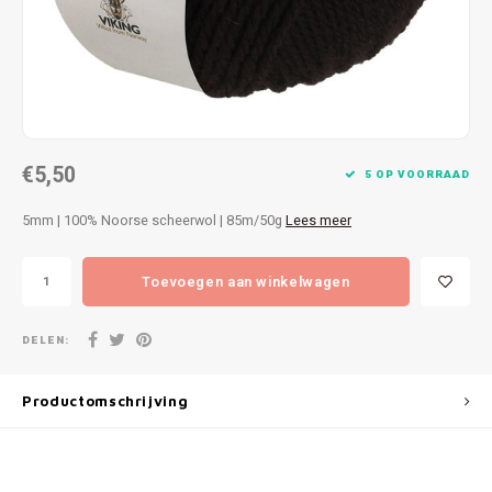
Patches
Sterr
Repareren
Colour
Ritsen
Ton-s
€5,50
Spelden en vastmaken
iWool
5 OP VOORRAAD
5mm | 100% Noorse scheerwol | 85m/50g
Lees meer
Overige fournituren
Grote
Toevoegen aan winkelwagen
Boter
Per L
DELEN:
Kabel
Productomschrijving