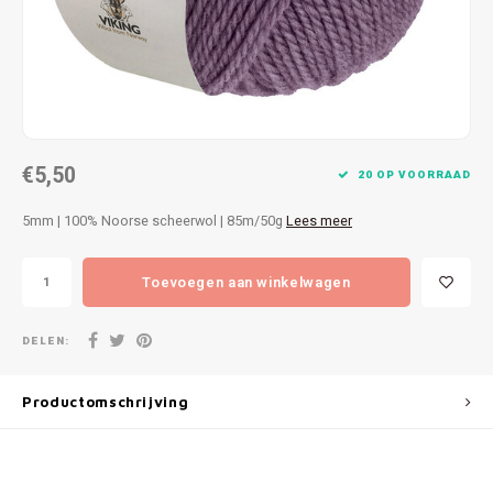
Patches
Sterr
Repareren
Colour
Ritsen
Ton-s
€5,50
Spelden en vastmaken
iWool
20 OP VOORRAAD
5mm | 100% Noorse scheerwol | 85m/50g
Lees meer
Overige fournituren
Grote
Toevoegen aan winkelwagen
Boter
Per L
DELEN:
Kabel
Productomschrijving