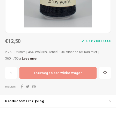
Patches
Sterr
Repareren
Colour
Ritsen
Ton-s
€12,50
Spelden en vastmaken
iWool
4 OP VOORRAAD
2.25 - 3.25mm | 46% Wol 38% Tencel 10% Viscose 6% Kasjmier |
Overige fournituren
Grote
360m/50gr
Lees meer
Boter
Toevoegen aan winkelwagen
Per L
DELEN:
Kabel
Productomschrijving