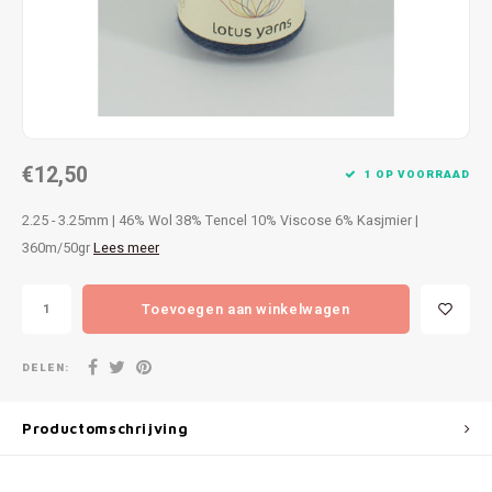
Patches
Sterr
Repareren
Colour
Ritsen
Ton-s
€12,50
Spelden en vastmaken
iWool
1 OP VOORRAAD
2.25 - 3.25mm | 46% Wol 38% Tencel 10% Viscose 6% Kasjmier |
Overige fournituren
Grote
360m/50gr
Lees meer
Boter
Toevoegen aan winkelwagen
Per L
DELEN:
Kabel
Productomschrijving