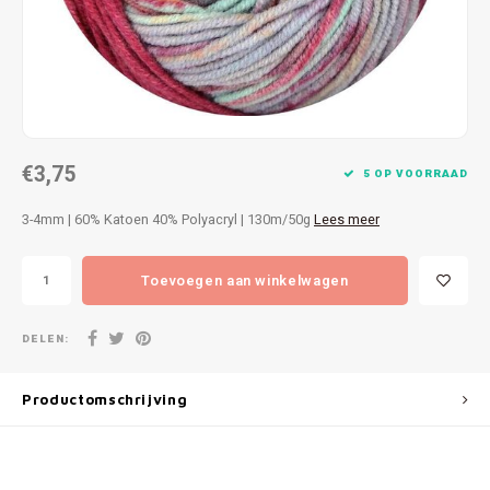
Patches
Sterr
Repareren
Colour
Ritsen
Ton-s
€3,75
Spelden en vastmaken
iWool
5 OP VOORRAAD
3-4mm | 60% Katoen 40% Polyacryl | 130m/50g
Lees meer
Overige fournituren
Grote
Toevoegen aan winkelwagen
Boter
Per L
DELEN:
Kabel
Productomschrijving