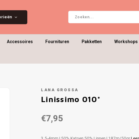
orieën
Accessoires
Fournituren
Pakketten
Workshops 
LANA GROSSA
Linissimo 010*
€7,95
3.5-4mm | 50% Katoen 50% Linnen | 187m/50gr
Lee