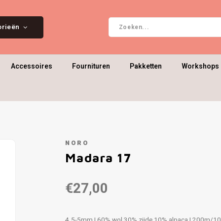
orieën
Accessoires
Fournituren
Pakketten
Workshops 
NORO
Madara 17
€27,00
4.5-5mm | 60% wol 30% zijde 10% alpaca | 200m/1