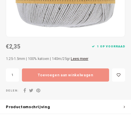
Patches
Sterr
Repareren
Colour
Ritsen
Ton-s
€2,35
Spelden en vastmaken
iWool
1 OP VOORRAAD
1.25-1.5mm | 100% katoen | 140m/25gr
Lees meer
Overige fournituren
Grote
Toevoegen aan winkelwagen
Boter
Per L
DELEN:
Kabel
Productomschrijving