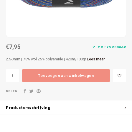
Patches
Sterr
Repareren
Colour
Ritsen
Ton-s
€7,95
Spelden en vastmaken
iWool
9 OP VOORRAAD
2.5-3mm | 75% wol 25% polyamide | 420m/100gr
Lees meer
Overige fournituren
Grote
Toevoegen aan winkelwagen
Boter
Per L
DELEN:
Kabel
Productomschrijving