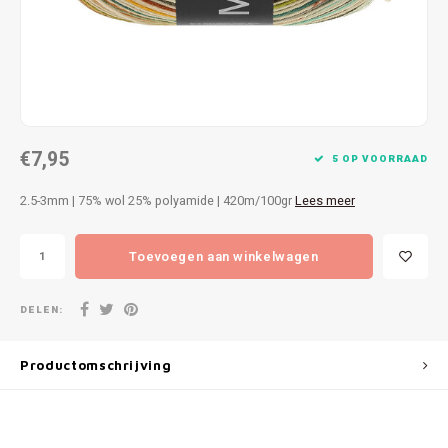
Patches
Sterr
Repareren
Colour
Ritsen
Ton-s
€7,95
Spelden en vastmaken
iWool
5 OP VOORRAAD
2.5-3mm | 75% wol 25% polyamide | 420m/100gr
Lees meer
Overige fournituren
Grote
Toevoegen aan winkelwagen
Boter
Per L
DELEN:
Kabel
Productomschrijving