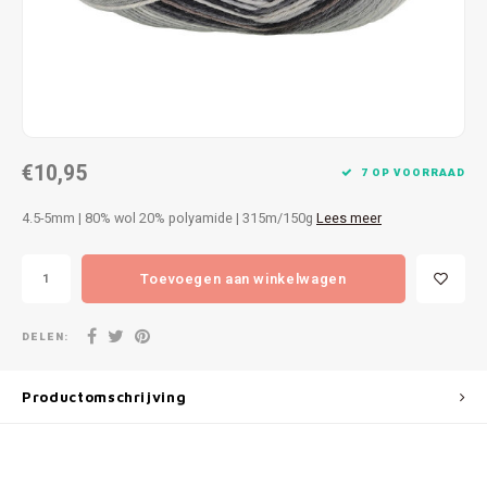
Patches
Sterr
Repareren
Colour
Ritsen
Ton-s
€10,95
Spelden en vastmaken
iWool
7 OP VOORRAAD
4.5-5mm | 80% wol 20% polyamide | 315m/150g
Lees meer
Overige fournituren
Grote
Toevoegen aan winkelwagen
Boter
Per L
DELEN:
Kabel
Productomschrijving