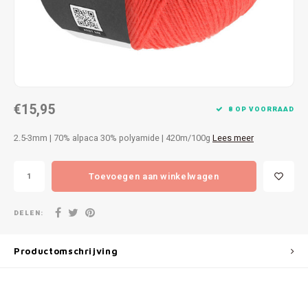
Patches
Sterr
Repareren
Colour
Ritsen
Ton-s
€15,95
Spelden en vastmaken
iWool
8 OP VOORRAAD
2.5-3mm | 70% alpaca 30% polyamide | 420m/100g
Lees meer
Overige fournituren
Grote
Toevoegen aan winkelwagen
Boter
Per L
DELEN:
Kabel
Productomschrijving