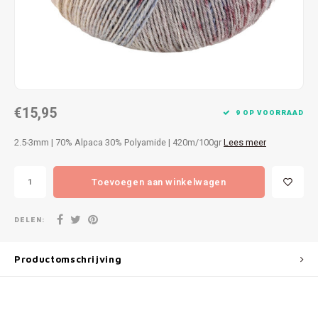
Patches
Sterr
Repareren
Colour
Ritsen
Ton-s
€15,95
Spelden en vastmaken
iWool
9 OP VOORRAAD
2.5-3mm | 70% Alpaca 30% Polyamide | 420m/100gr
Lees meer
Overige fournituren
Grote
Toevoegen aan winkelwagen
Boter
Per L
DELEN:
Kabel
Productomschrijving