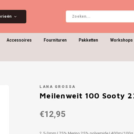
orieën
Accessoires
Fournituren
Pakketten
Workshops 
LANA GROSSA
Meilenweit 100 Sooty 2
€12,95
2.5-3mm | 75% Merino 25% polyamide | 400m/100g