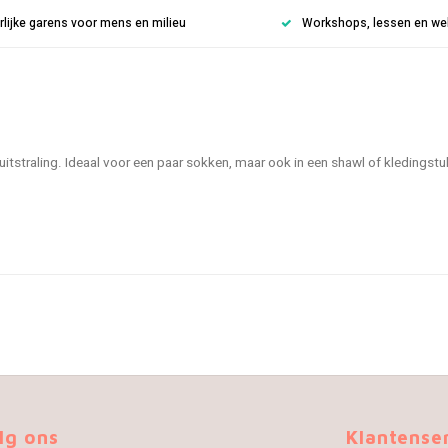
rlijke garens voor mens en milieu
Workshops, lessen en weke
traling. Ideaal voor een paar sokken, maar ook in een shawl of kledingstuk 
lg ons
Klantense