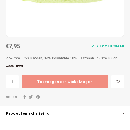
Patches
Sterr
Repareren
Colour
Ritsen
Ton-s
€7,95
Spelden en vastmaken
iWool
6 OP VOORRAAD
2.5-3mm | 76% Katoen, 14% Polyamide 10% Elasthaan | 420m/100gr
Overige fournituren
Grote
Lees meer
Boter
Toevoegen aan winkelwagen
Per L
DELEN:
Kabel
Productomschrijving