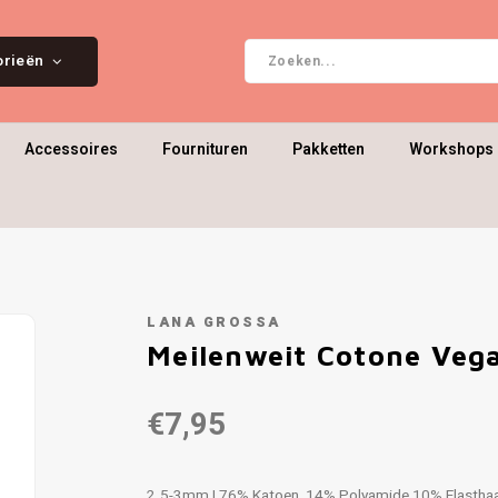
orieën
Accessoires
Fournituren
Pakketten
Workshops 
LANA GROSSA
Meilenweit Cotone Veg
€7,95
2.5-3mm | 76% Katoen, 14% Polyamide 10% Elastha