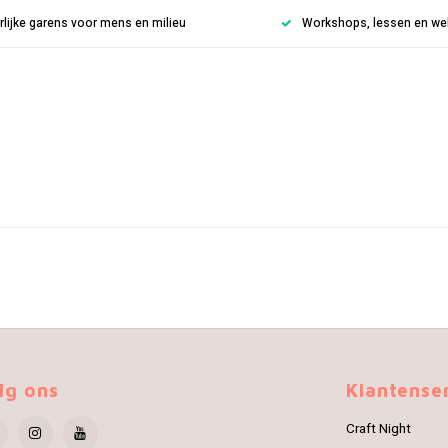
rlijke garens voor mens en milieu
Workshops, lessen en weke
lg ons
Klantense
Craft Night