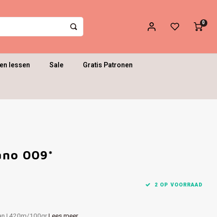
0
en lessen
Sale
Gratis Patronen
ano 009*
2 OP VOORRAAD
an | 420m/100gr
Lees meer