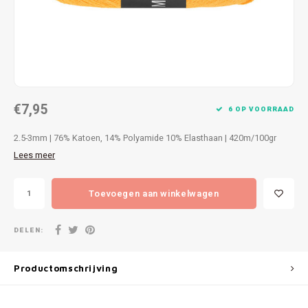
Patches
Sterr
Repareren
Colour
Ritsen
Ton-s
€7,95
Spelden en vastmaken
iWool
6 OP VOORRAAD
2.5-3mm | 76% Katoen, 14% Polyamide 10% Elasthaan | 420m/100gr
Overige fournituren
Grote
Lees meer
Boter
Toevoegen aan winkelwagen
Per L
DELEN:
Kabel
Productomschrijving