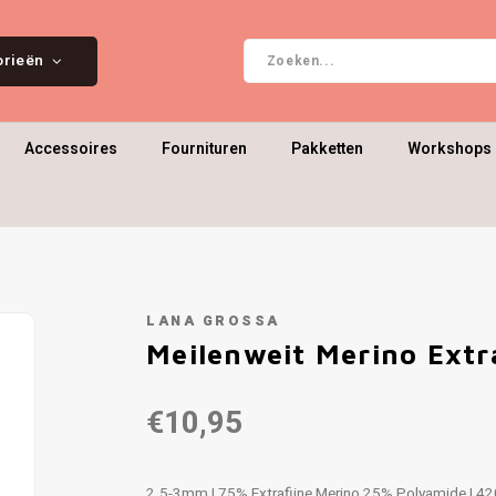
orieën
Accessoires
Fournituren
Pakketten
Workshops 
LANA GROSSA
Meilenweit Merino Extr
€10,95
2.5-3mm | 75% Extrafijne Merino 25% Polyamide | 