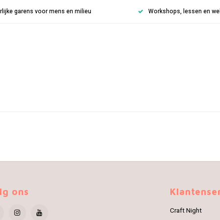
rlijke garens voor mens en milieu
Workshops, lessen en weke
lg ons
Klantense
Craft Night