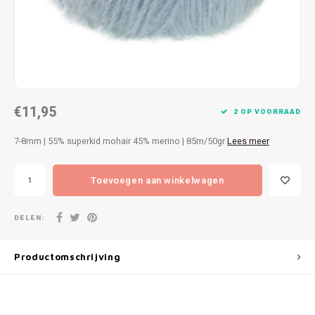
Patches
Sterr
Repareren
Colour
Ritsen
Ton-s
€11,95
Spelden en vastmaken
iWool
2 OP VOORRAAD
7-8mm | 55% superkid mohair 45% merino | 85m/50gr
Lees meer
Overige fournituren
Grote
Toevoegen aan winkelwagen
Boter
Per L
DELEN:
Kabel
Productomschrijving