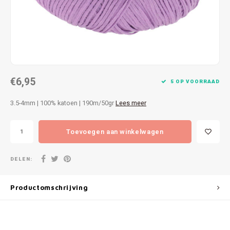
Patches
Sterr
Repareren
Colour
Ritsen
Ton-s
€6,95
Spelden en vastmaken
iWool
5 OP VOORRAAD
3.5-4mm | 100% katoen | 190m/50gr
Lees meer
Overige fournituren
Grote
Toevoegen aan winkelwagen
Boter
Per L
DELEN:
Kabel
Productomschrijving