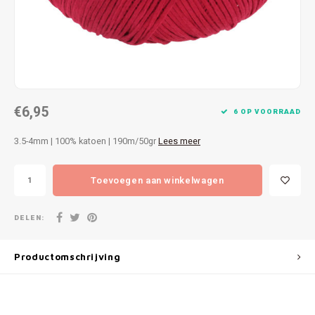
Patches
Sterr
Repareren
Colour
Ritsen
Ton-s
€6,95
Spelden en vastmaken
iWool
6 OP VOORRAAD
3.5-4mm | 100% katoen | 190m/50gr
Lees meer
Overige fournituren
Grote
Toevoegen aan winkelwagen
Boter
Per L
DELEN:
Kabel
Productomschrijving