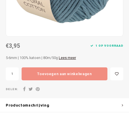
Patches
Sterr
Repareren
Colour
Ritsen
Ton-s
€3,95
Spelden en vastmaken
iWool
1 OP VOORRAAD
5-6mm | 100% katoen | 80m/50g
Lees meer
Overige fournituren
Grote
Toevoegen aan winkelwagen
Boter
Per L
DELEN:
Kabel
Productomschrijving