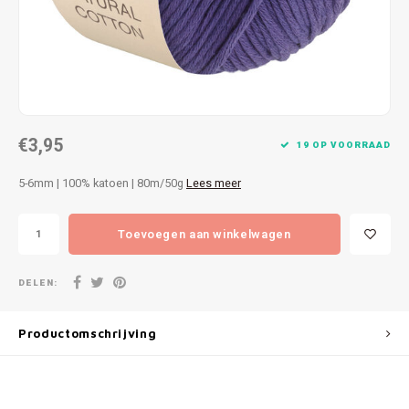
Patches
Sterr
Repareren
Colour
Ritsen
Ton-s
€3,95
Spelden en vastmaken
iWool
19 OP VOORRAAD
5-6mm | 100% katoen | 80m/50g
Lees meer
Overige fournituren
Grote
Toevoegen aan winkelwagen
Boter
Per L
DELEN:
Kabel
Productomschrijving